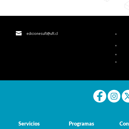

edicionesuft@uft.cl
Servicios
Programas
Con