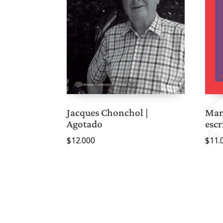
Jacques Chonchol |
Manu
Agotado
escr
$
12.000
$
11.