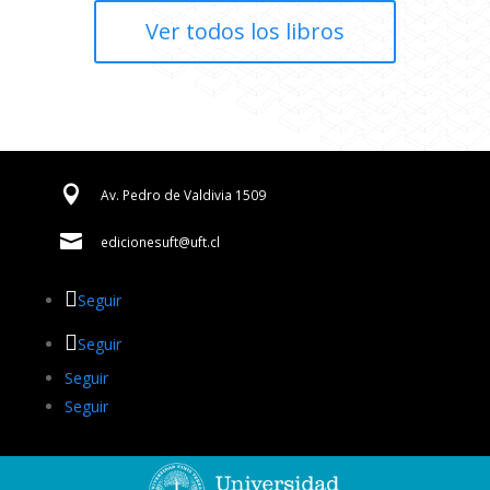
Ver todos los libros

Av. Pedro de Valdivia 1509

edicionesuft@uft.cl
Seguir
Seguir
Seguir
Seguir