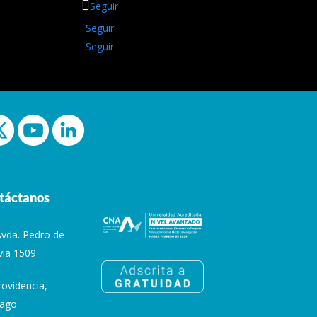
Seguir
Seguir
Seguir
táctanos
Avda. Pedro de
via 1509
rovidencia,
iago