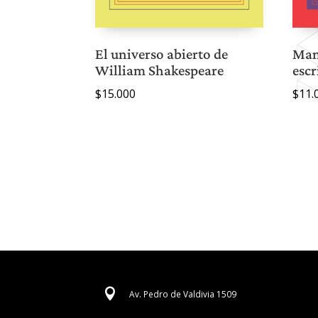
El universo abierto de
Manu
William Shakespeare
escr
$
15.000
$
11.

Av. Pedro de Valdivia 1509