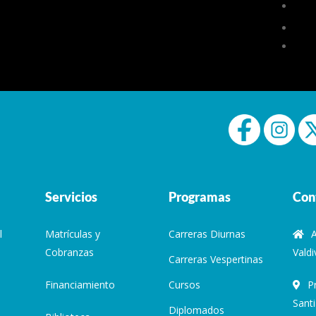
Servicios
Programas
Con
l
Matrículas y
Carreras Diurnas
Cobranzas
Valdi
Carreras Vespertinas
Financiamiento
Cursos
P
Sant
Diplomados