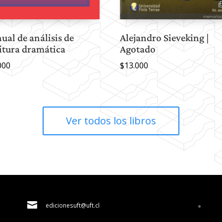
al de análisis de
Alejandro Sieveking |
itura dramática
Agotado
000
$
13.000
Ver todos los libros

edicionesuft@uft.cl