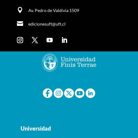

Av. Pedro de Valdivia 1509

edicionesuft@uft.cl
Universidad