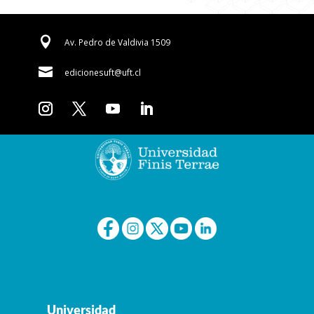

Av. Pedro de Valdivia 1509

edicionesuft@uft.cl
Universidad