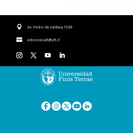

Av. Pedro de Valdivia 1509

edicionesuft@uft.cl