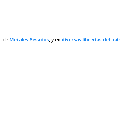
as de
Metales Pesados
, y en
diversas librerías del país
.