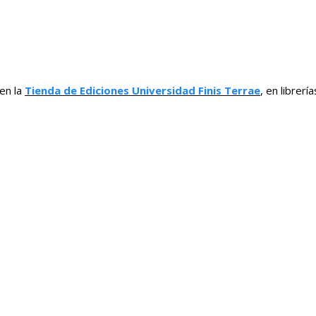
 en la
Tienda de Ediciones Universidad Finis Terrae
, en librerí