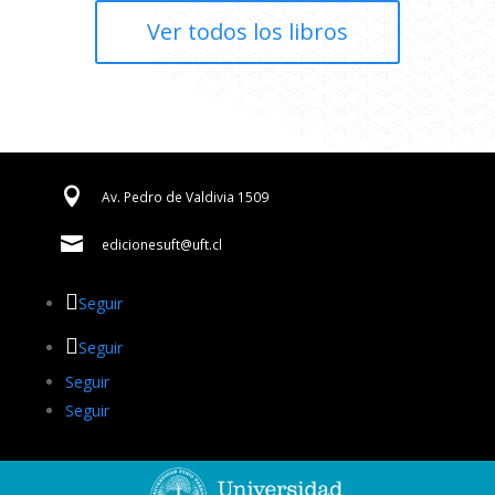
Ver todos los libros

Av. Pedro de Valdivia 1509

edicionesuft@uft.cl
Seguir
Seguir
Seguir
Seguir