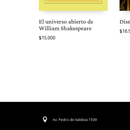
El universo abierto de
Dis
William Shakespeare
$
16.
$
15.000

Av. Pedro de Valdivia 1509