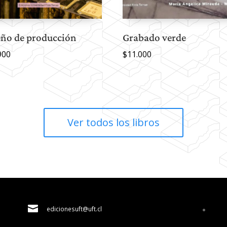
eño de producción
Grabado verde
900
$
11.000
Ver todos los libros

edicionesuft@uft.cl