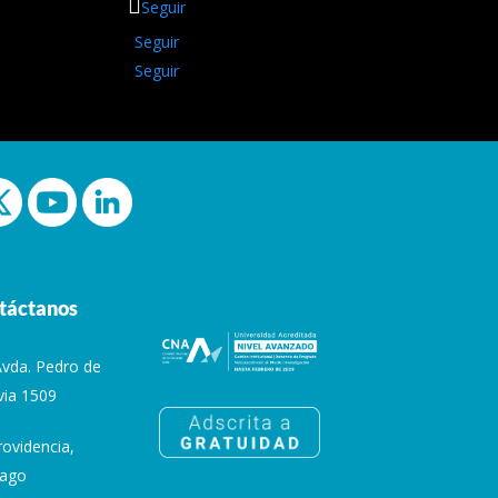
Seguir
Seguir
Seguir
táctanos
Avda. Pedro de
via 1509
rovidencia,
iago