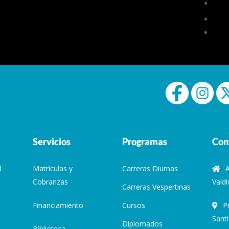
Servicios
Programas
Con
l
Matrículas y
Carreras Diurnas
Cobranzas
Valdi
Carreras Vespertinas
Financiamiento
Cursos
P
Sant
Diplomados
Biblioteca